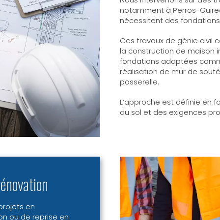
notamment à Perros-Guirec, 
nécessitent des fondations
Ces travaux de génie civil 
la construction de maison i
fondations adaptées comme
réalisation de mur de sout
passerelle.
L’approche est définie en f
du sol et des exigences pr
rénovation
projets en
on ou de reprise en