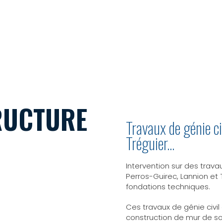
ITÉ
FAQ
CONTACT
RECRUTEMENT
02 96 20 
TRUCTURE
Travaux de génie ci
Tréguier...
Intervention sur des tra
Perros-Guirec, Lannion et 
fondations techniques.
Ces travaux de génie civ
construction de mur de 