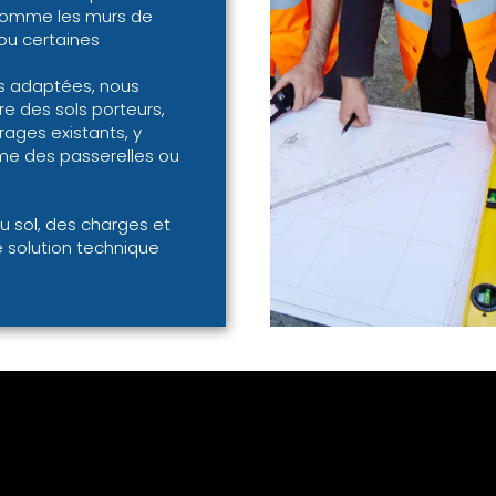
comme les murs de
u certaines
as adaptées, nous
re des sols porteurs,
rages existants, y
e des passerelles ou
u sol, des charges et
 solution technique