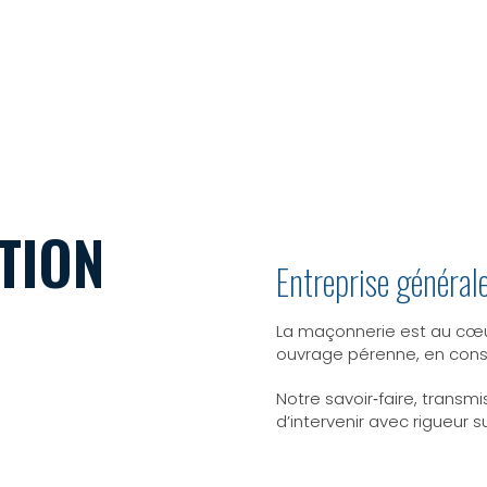
ITÉ
FAQ
CONTACT
RECRUTEMENT
02 96 20 
TION
Entreprise général
La maçonnerie est au cœur
ouvrage pérenne, en cons
Notre savoir‑faire, transm
d’intervenir avec rigueur