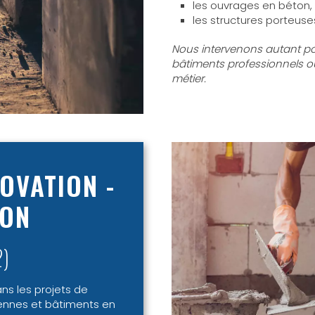
les ouvrages en béton,
les structures porteuse
Nous intervenons autant po
bâtiments professionnels ou
métier.
OVATION -
ION
2)
s les projets de
ennes et bâtiments en