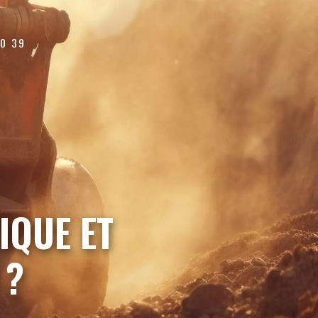
80 39
IQUE ET
 ?